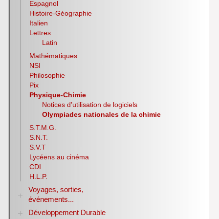
Espagnol
Histoire-Géographie
Italien
Lettres
Latin
Mathématiques
NSI
Philosophie
Pix
Physique-Chimie
Notices d’utilisation de logiciels
Olympiades nationales de la chimie
S.T.M.G.
S.N.T.
S.V.T
Lycéens au cinéma
CDI
H.L.P.
Voyages, sorties,
événements...
Développement Durable
Année 1998-2007