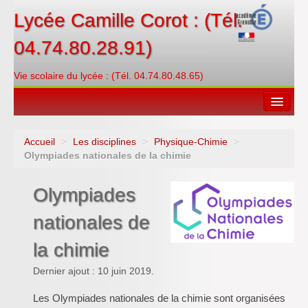
Lycée Camille Corot : (Tél.
04.74.80.28.91)
Vie scolaire du lycée : (Tél. 04.74.80.48.65)
Accueil
>
Les disciplines
>
Physique-Chimie
>
Espace restauration
Olympiades nationales de la chimie
Orientations
Olympiades
Contacter
nationales de
PRONOTE
la chimie
Créditer/Réserver
Dernier ajout : 10 juin 2019.
ENT
Les Olympiades nationales de la chimie sont organisées