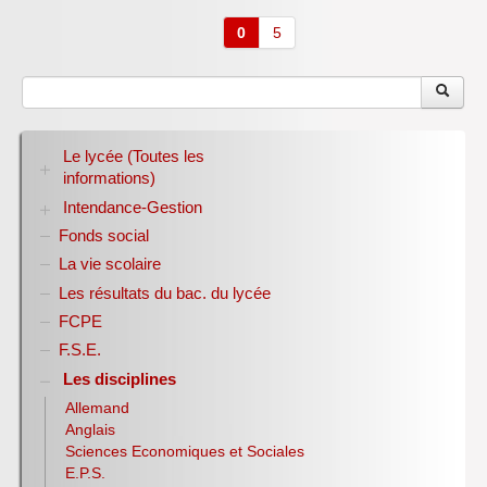
0
5
Le lycée (Toutes les
informations)
Intendance-Gestion
RENTREE 2026-2027
Stage des élèves de seconde
Fonds social
Restauration scolaire
Bourses nationales
La vie scolaire
Conseil d’administration
Les résultats du bac. du lycée
Année scolaire 2017-2018
FCPE
Année scolaire 2018-2019
Année scolaire 2019-2020
F.S.E.
Les disciplines
Allemand
Anglais
Sciences Economiques et Sociales
E.P.S.