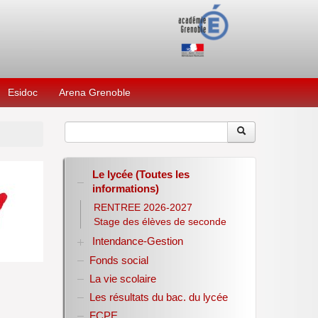
Esidoc
Arena Grenoble
Le lycée (Toutes les
informations)
RENTREE 2026-2027
Stage des élèves de seconde
Intendance-Gestion
Fonds social
Restauration scolaire
Bourses nationales
La vie scolaire
Conseil d’administration
Les résultats du bac. du lycée
Année scolaire 2017-2018
FCPE
Année scolaire 2018-2019