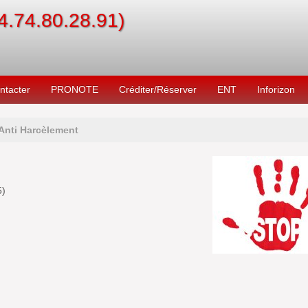
04.74.80.28.91)
ntacter
PRONOTE
Créditer/Réserver
ENT
Inforizon
Anti Harcèlement
5
)