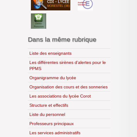
S.T.M.G.
Année 2024-2025
S.N.T.
Année 2025-2026
S.V.T
Lycéens au cinéma
CDI
H.L.P.
Dans la même rubrique
Liste des enseignants
Les différentes sirènes d’alertes pour le
PPMS
Organigramme du lycée
Organisation des cours et des sonneries
Les associations du lycée Corot
Structure et effectifs
Liste du personnel
Professeurs principaux
Les services administratifs