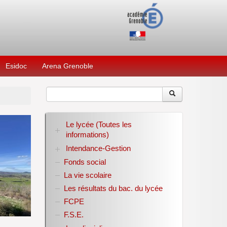
Esidoc
Arena Grenoble
Le lycée (Toutes les
informations)
Intendance-Gestion
RENTREE 2026-2027
Stage des élèves de seconde
Fonds social
Restauration scolaire
Bourses nationales
La vie scolaire
Conseil d’administration
Les résultats du bac. du lycée
Année scolaire 2017-2018
FCPE
Année scolaire 2018-2019
Année scolaire 2019-2020
F.S.E.