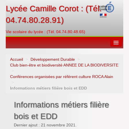
Lycée Camille Corot : (Tél.
04.74.80.28.91)
Vie scolaire du lycée : (Tél. 04.74.80.48.65)
Accueil
>
Développement Durable
>
Espace restauration
Club bien-être et biodiversité ANNEE DE LA BIODIVERSITE
>
Orientations
Conférences organisées par référent culture ROCA Alain
>
Contacter
Informations métiers filière bois et EDD
PRONOTE
Informations métiers filière
Créditer/Réserver
bois et EDD
ENT
Dernier ajout : 21 novembre 2021.