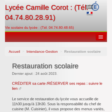
Lycée Camille Corot : (Tél.
04.74.80.28.91)
Vie scolaire du lycée : (Tél. 04.74.80.48.65)
Accueil
>
Intendance-Gestion
>
Restauration scolaire
Espace restauration
Restauration scolaire
Orientations
Dernier ajout : 24 août 2023.
Contacter
CRÉDITER sa carte /RÉSERVER ses repas : suivre le
PRONOTE
lien
Créditer/Réserver
Le service de restauration du lycée vous accueille de
11h30 jusqu’à 13h30. Sous la responsabilité du chef de
ENT
cuisine (M. Cuisinier), il vous propose des menus variés,