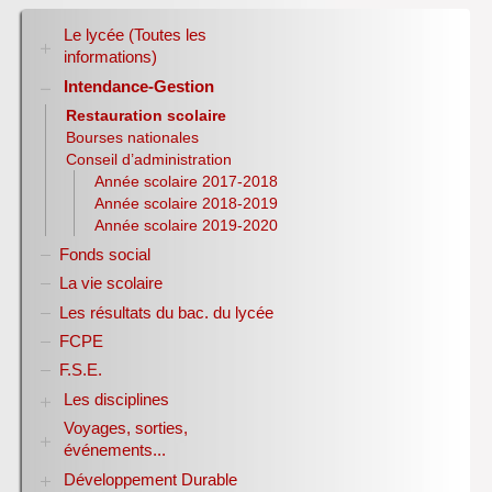
Le lycée (Toutes les
informations)
Intendance-Gestion
RENTREE 2026-2027
Stage des élèves de seconde
Restauration scolaire
Bourses nationales
Conseil d’administration
Année scolaire 2017-2018
Année scolaire 2018-2019
Année scolaire 2019-2020
Fonds social
La vie scolaire
Les résultats du bac. du lycée
FCPE
F.S.E.
Les disciplines
Voyages, sorties,
Allemand
événements...
Anglais
Sciences Economiques et Sociales
Développement Durable
Année 1998-2007