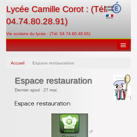
Lycée Camille Corot : (Tél.
04.74.80.28.91)
Vie scolaire du lycée : (Tél. 04.74.80.48.65)
Accueil
>
Espace restauration
Espace restauration
Espace restauration
Orientations
Dernier ajout : 27 mai.
Contacter
PRONOTE
Créditer/Réserver
ENT