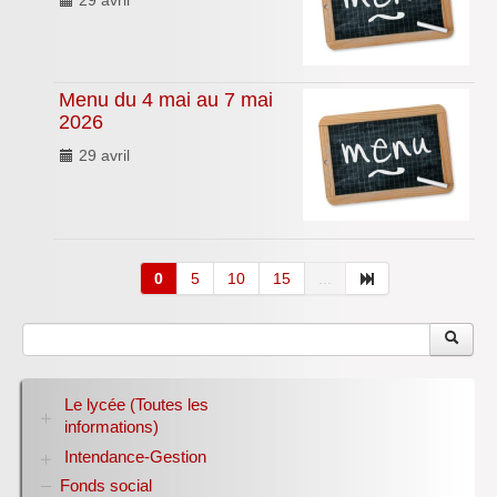
Menu du 4 mai au 7 mai
2026
29 avril
0
5
10
15
...
Le lycée (Toutes les
informations)
Intendance-Gestion
RENTREE 2026-2027
Stage des élèves de seconde
Fonds social
Restauration scolaire